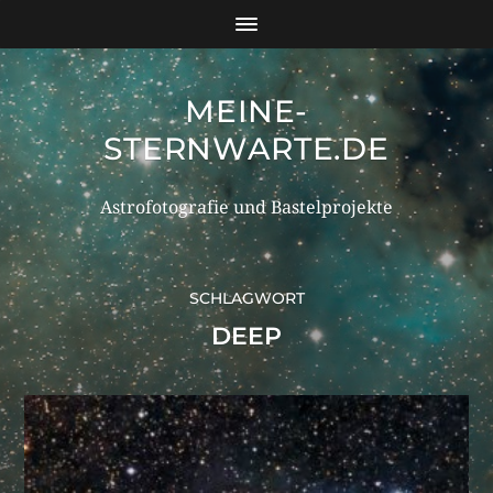
MEINE-
STERNWARTE.DE
Astrofotografie und Bastelprojekte
SCHLAGWORT
DEEP