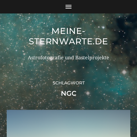
MEINE-
STERNWARTE.DE
Astrofotografie und Bastelprojekte
SCHLAGWORT
NGC