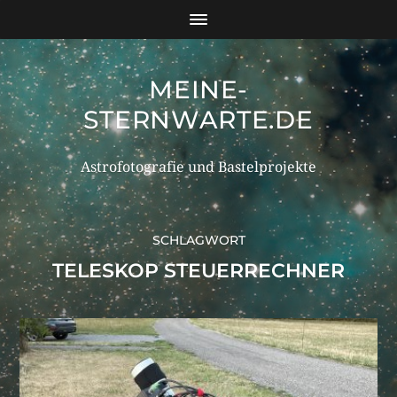
MEINE-
STERNWARTE.DE
Astrofotografie und Bastelprojekte
SCHLAGWORT
TELESKOP STEUERRECHNER